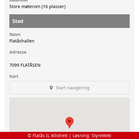
Store møterom (16 plasser)
Sted
Navn
Flatåshallen
Adresse
7099
FLATÅSEN
Kart
Start navigering
© Flatås IL Allidrett | Løsning:
StyreWeb